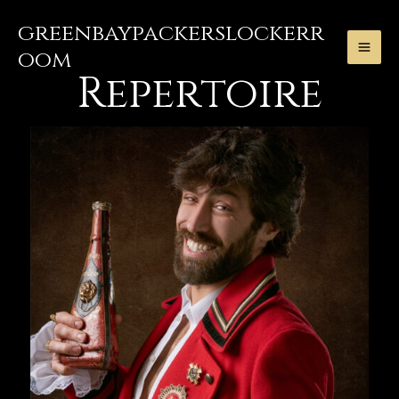
Skip
greenbaypackerslockerr
to
oom
content
MA
Repertoire
ME