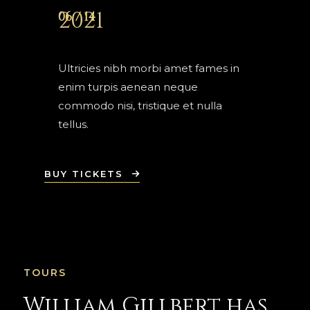
2021
06 / 14
Ultricies nibh morbi amet fames in
enim turpis aenean neque
commodo nisi, tristique et nulla
tellus.
BUY TICKETS
TOURS
William Gillbert has